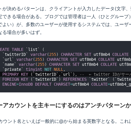
トが決めるパターンは、クライアントが入力したデータ(文字、
定できる場合がある。ブログでは管理者は一人（ひとグループ
でよい）が、多数のユーザーが使用するシステムでは、ユーザ
なる場合が多いはず。
EATE
TABLE
`
list
`
(
`
twitterID
`
varchar
(
255
)
CHARACTER
SET
 utf8mb4 
COLLATE
 
`
url
`
varchar
(
255
)
CHARACTER
SET
 utf8mb4 
COLLATE
 utf8mb
`
name
`
varchar
(
255
)
CHARACTER
SET
 utf8mb4 
COLLATE
 utf8m
`
private
`
tinyint
NOT
NULL
,
PRIMARY
KEY
(
`
twitterID
`
,
`
url
`
)
,
--  ← twitter I
FOREIGN
KEY
(
`
twitterID
`
)
REFERENCES
`
twitter
`
(
`
twitte
ENGINE
=
InnoDB
DEFAULT
CHARSET
=
utf8mb4 
COLLATE
=
ーアカウントを主キーにするのはアンチパターン
erのアカウント名といえば一般的に@から始まる英数字となる。こ