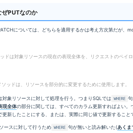
ぜPUTなのか
PATCHについては、どちらを適用するかは考え方次第だが、mdn 
メソッドは対象リソースの現在の表現全体を、リクエストのペイ
H メソッドは、リソースを部分的に変更するために使用します。
合は対象リソースに対して処理を行う。つまりSQLでは
句
WHERE
表現全体
の部分に関しては、すべてのカラム更新すればよい。
で更新したことにする、または、実際に同じ値で更新すること
リソースに対して行うため
句が無いと読み解いた(
あくま
WHERE