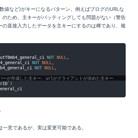
数値など)がキーになるパターン。例えばブログのURLな
）のため、主キーがバッティングしても問題がない（警告
ーの直接入力したデータを主キーにするのは稀であり、複
utf8mb4_general_ci 
NOT
NULL
,
4_general_ci 
NOT
NULL
,
b4_general_ci 
NOT
NULL
,
Dがサーバーが作成した主キー、urlがクライアントが決めた主キー
rID
`
)
か
れは一意であるが、実は変更可能である。