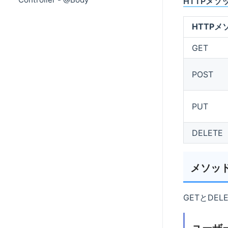
HTTPメソ
HTTPメ
GET
POST
PUT
DELETE
メソッ
GETとDE