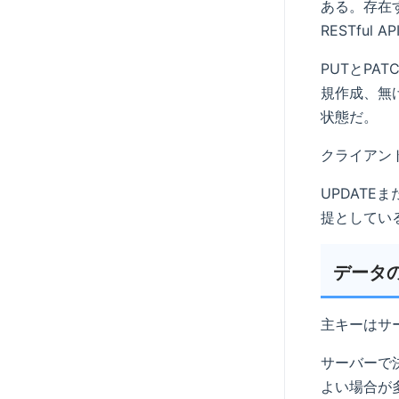
ある。存在
RESTfu
PUTとP
規作成、無
状態だ。
クライアン
UPDATE
提としてい
データ
主キーはサ
サーバーで
よい場合が