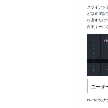
クライアン
どは直接設
を出すだけ
合主キーに
1
CR
2
3
4
5
6
7
8
)
ユーザ
twitt