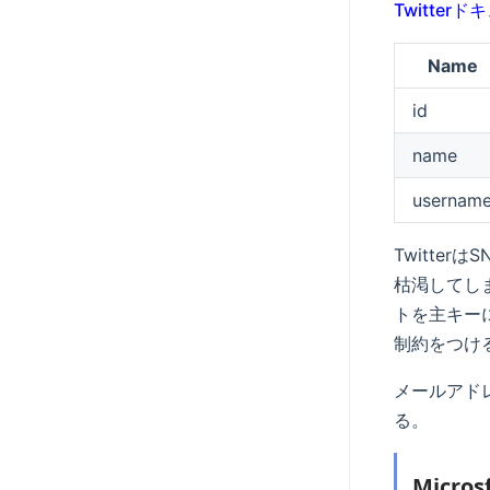
Twitter
Name
id
name
usernam
Twitte
枯渇してし
トを主キー
制約をつけ
メールアド
る。
Micr