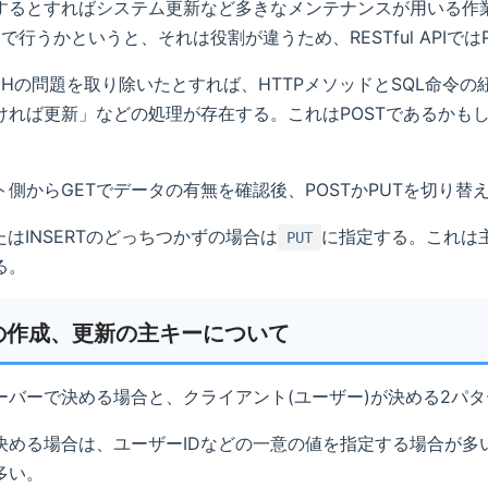
するとすればシステム更新など多きなメンテナンスが用いる作
l APIで行うかというと、それは役割が違うため、RESTful A
ATCHの問題を取り除いたとすれば、HTTPメソッドとSQL命
ければ更新」などの処理が存在する。これはPOSTであるかも
ト側からGETでデータの有無を確認後、POSTかPUTを切り
またはINSERTのどっちつかずの場合は
に指定する。これは
PUT
る。
の作成、更新の主キーについて
ーバーで決める場合と、クライアント(ユーザー)が決める2パ
決める場合は、ユーザーIDなどの一意の値を指定する場合が多い。
多い。