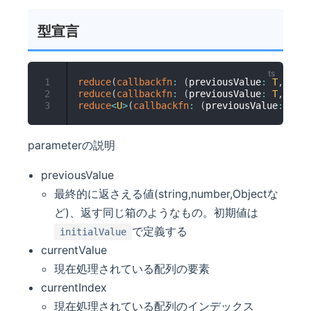
型宣言
1
reduce
(
callbackfn
:
(
previousValue
:
T
,
 curr
2
reduce
(
callbackfn
:
(
previousValue
:
T
,
 curr
3
reduce
<
U
>
(
callbackfn
:
(
previousValue
:
U
,
 c
parameterの説明
previousValue
最終的に返さえる値(string,number,Objectな
ど)、返す同じ箱のようなもの。初期値は
で定義する
initialValue
currentValue
現在処理されている配列の要素
currentIndex
現在処理されている配列のインデックス