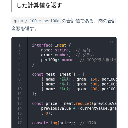
した計算値を返す
の合計値である、肉の合計
gram / 100 * per100g
金額を返す。
1
interface
IMeat
{
2
    name
:
string
,
// 名前
3
    gram
:
number
,
// グラム
4
    per100g
:
number
// 100グラム当りの価格
5
}
6
7
const
 meat
:
 IMeat
[
]
=
[
8
{
 name
:
'鶏肉'
,
 gram
:
150
,
 per100g
:
80
9
{
 name
:
'牛肉'
,
 gram
:
500
,
 per100g
:
20
10
{
 name
:
'豚肉'
,
 gram
:
400
,
 per100g
:
15
11
]
;
12
13
const
 price 
=
 meat
.
reduce
(
(
previousValue
,
 
14
    previousValue 
+
(
currentValue
.
gram 
/
1
15
,
0
)
;
16
17
console
.
log
(
price
)
;
// 1720