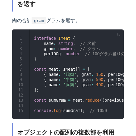
を返す
肉の合計
グラムを返す。
gram
1
interface
IMeat
{
2
    name
:
string
,
// 名前
3
    gram
:
number
,
// グラム
4
    per100g
:
number
// 100グラム当りの価格
5
}
6
7
const
 meat
:
 IMeat
[
]
=
[
8
{
 name
:
'鶏肉'
,
 gram
:
150
,
 per100g
:
80
9
{
 name
:
'牛肉'
,
 gram
:
500
,
 per100g
:
20
10
{
 name
:
'豚肉'
,
 gram
:
400
,
 per100g
:
15
11
]
;
12
13
const
 sumGram 
=
 meat
.
reduce
(
(
previousValue
14
15
console
.
log
(
sumGram
)
;
// 1050
オブジェクトの配列の複数部を利用