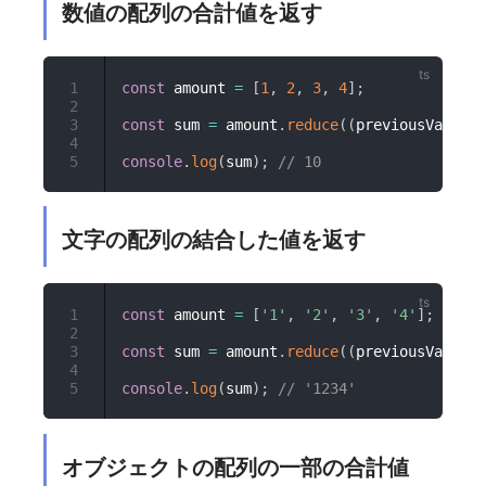
数値の配列の合計値を返す
1
const
 amount 
=
[
1
,
2
,
3
,
4
]
;
2
3
const
 sum 
=
 amount
.
reduce
(
(
previousValue
,
 
4
5
console
.
log
(
sum
)
;
// 10
文字の配列の結合した値を返す
1
const
 amount 
=
[
'1'
,
'2'
,
'3'
,
'4'
]
;
2
3
const
 sum 
=
 amount
.
reduce
(
(
previousValue
,
 
4
5
console
.
log
(
sum
)
;
// '1234'
オブジェクトの配列の一部の合計値